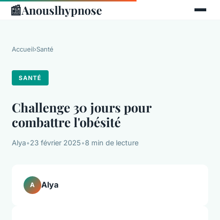
📰
Anouslhypnose
Accueil
›
Santé
SANTÉ
Challenge 30 jours pour
combattre l'obésité
Alya
•
23 février 2025
•
8 min de lecture
Alya
A