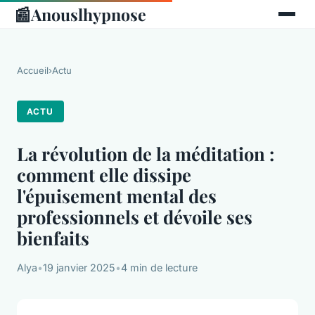
📰
Anouslhypnose
Accueil
›
Actu
ACTU
La révolution de la méditation :
comment elle dissipe
l'épuisement mental des
professionnels et dévoile ses
bienfaits
Alya
•
19 janvier 2025
•
4 min de lecture